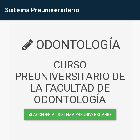
%<@page contentType="text/html" pageEncoding="UTF-8"%>
Sistema Preuniversitario
Tog
nav
ODONTOLOGÍA
CURSO
PREUNIVERSITARIO DE
LA FACULTAD DE
ODONTOLOGÍA
ACCEDER AL SISTEMA PREUNIVERSITARIO