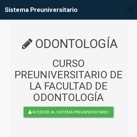
%<@page contentType="text/html" pageEncoding="UTF-8"%>
Sistema Preuniversitario
Tog
nav
ODONTOLOGÍA
CURSO
PREUNIVERSITARIO DE
LA FACULTAD DE
ODONTOLOGÍA
ACCEDER AL SISTEMA PREUNIVERSITARIO