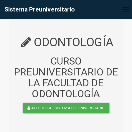
%<@page contentType="text/html" pageEncoding="UTF-8"%>
Sistema Preuniversitario
Tog
nav
ODONTOLOGÍA
CURSO
PREUNIVERSITARIO DE
LA FACULTAD DE
ODONTOLOGÍA
ACCEDER AL SISTEMA PREUNIVERSITARIO