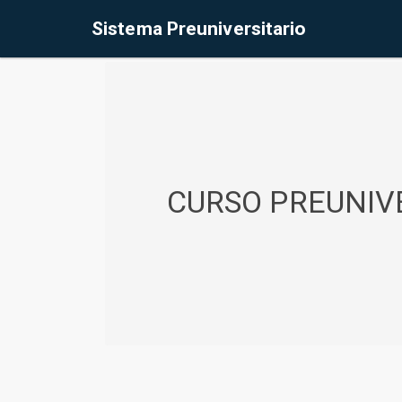
%<@page contentType="text/html" pageEncoding="UTF-8"%>
Sistema Preuniversitario
CURSO PREUNIVE