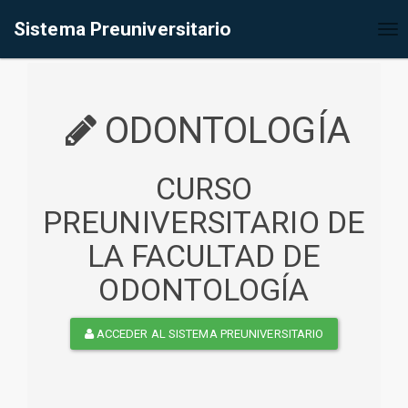
%<@page contentType="text/html" pageEncoding="UTF-8"%>
Sistema Preuniversitario
Tog
nav
ODONTOLOGÍA
CURSO
PREUNIVERSITARIO DE
LA FACULTAD DE
ODONTOLOGÍA
ACCEDER AL SISTEMA PREUNIVERSITARIO