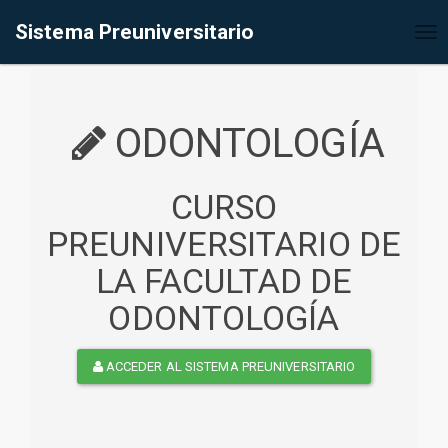
%<@page contentType="text/html" pageEncoding="UTF-8"%>
Sistema Preuniversitario
Tog
nav
ODONTOLOGÍA
CURSO
PREUNIVERSITARIO DE
LA FACULTAD DE
ODONTOLOGÍA
ACCEDER AL SISTEMA PREUNIVERSITARIO