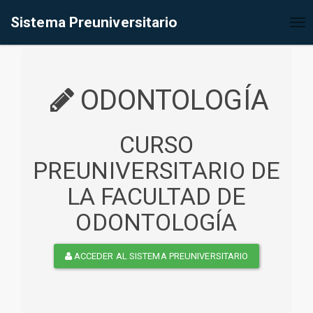
%<@page contentType="text/html" pageEncoding="UTF-8"%>
Sistema Preuniversitario
Tog
nav
ODONTOLOGÍA
CURSO
PREUNIVERSITARIO DE
LA FACULTAD DE
ODONTOLOGÍA
ACCEDER AL SISTEMA PREUNIVERSITARIO