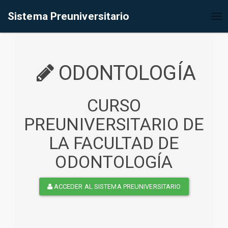
%<@page contentType="text/html" pageEncoding="UTF-8"%>
Sistema Preuniversitario
Tog
nav
ODONTOLOGÍA
CURSO
PREUNIVERSITARIO DE
LA FACULTAD DE
ODONTOLOGÍA
ACCEDER AL SISTEMA PREUNIVERSITARIO