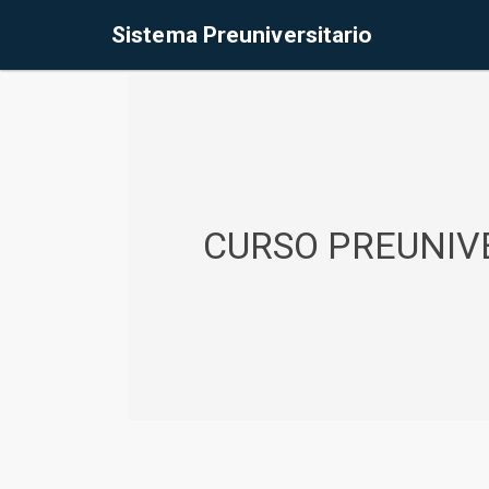
%<@page contentType="text/html" pageEncoding="UTF-8"%>
Sistema Preuniversitario
CURSO PREUNIVE