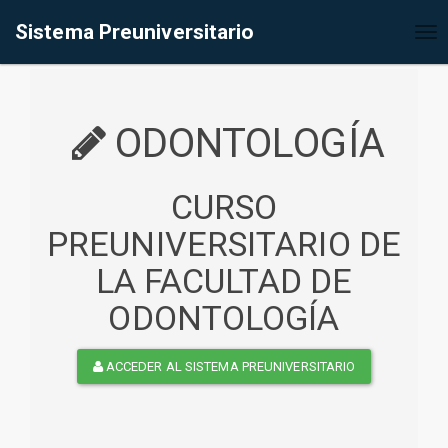
%<@page contentType="text/html" pageEncoding="UTF-8"%>
Sistema Preuniversitario
Tog
nav
ODONTOLOGÍA
CURSO
PREUNIVERSITARIO DE
LA FACULTAD DE
ODONTOLOGÍA
ACCEDER AL SISTEMA PREUNIVERSITARIO