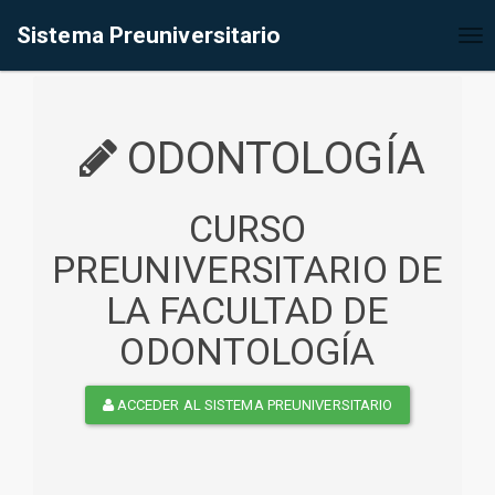
%<@page contentType="text/html" pageEncoding="UTF-8"%>
Sistema Preuniversitario
Tog
nav
ODONTOLOGÍA
CURSO
PREUNIVERSITARIO DE
LA FACULTAD DE
ODONTOLOGÍA
ACCEDER AL SISTEMA PREUNIVERSITARIO