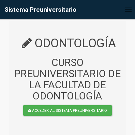
%<@page contentType="text/html" pageEncoding="UTF-8"%>
Sistema Preuniversitario
Tog
nav
ODONTOLOGÍA
CURSO
PREUNIVERSITARIO DE
LA FACULTAD DE
ODONTOLOGÍA
ACCEDER AL SISTEMA PREUNIVERSITARIO