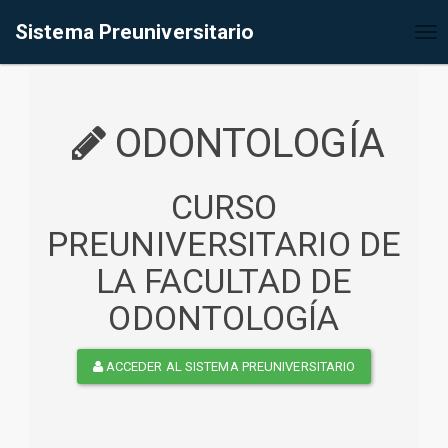
%<@page contentType="text/html" pageEncoding="UTF-8"%>
Sistema Preuniversitario
Tog
nav
ODONTOLOGÍA
CURSO
PREUNIVERSITARIO DE
LA FACULTAD DE
ODONTOLOGÍA
ACCEDER AL SISTEMA PREUNIVERSITARIO