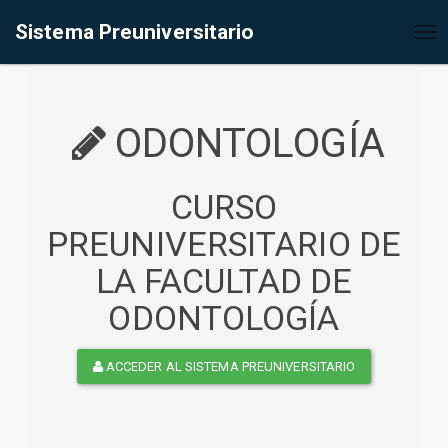
%<@page contentType="text/html" pageEncoding="UTF-8"%>
Sistema Preuniversitario
Tog
nav
ODONTOLOGÍA
CURSO
PREUNIVERSITARIO DE
LA FACULTAD DE
ODONTOLOGÍA
ACCEDER AL SISTEMA PREUNIVERSITARIO