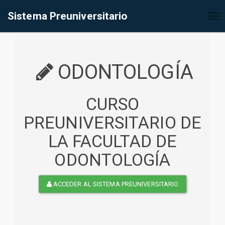
%<@page contentType="text/html" pageEncoding="UTF-8"%>
Sistema Preuniversitario
Tog
nav
ODONTOLOGÍA
CURSO
PREUNIVERSITARIO DE
LA FACULTAD DE
ODONTOLOGÍA
ACCEDER AL SISTEMA PREUNIVERSITARIO