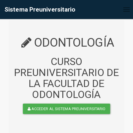
%<@page contentType="text/html" pageEncoding="UTF-8"%>
Sistema Preuniversitario
Tog
nav
ODONTOLOGÍA
CURSO
PREUNIVERSITARIO DE
LA FACULTAD DE
ODONTOLOGÍA
ACCEDER AL SISTEMA PREUNIVERSITARIO