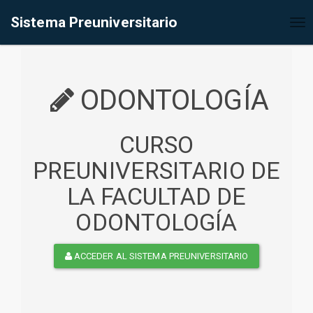
%<@page contentType="text/html" pageEncoding="UTF-8"%>
Sistema Preuniversitario
Tog
nav
ODONTOLOGÍA
CURSO
PREUNIVERSITARIO DE
LA FACULTAD DE
ODONTOLOGÍA
ACCEDER AL SISTEMA PREUNIVERSITARIO