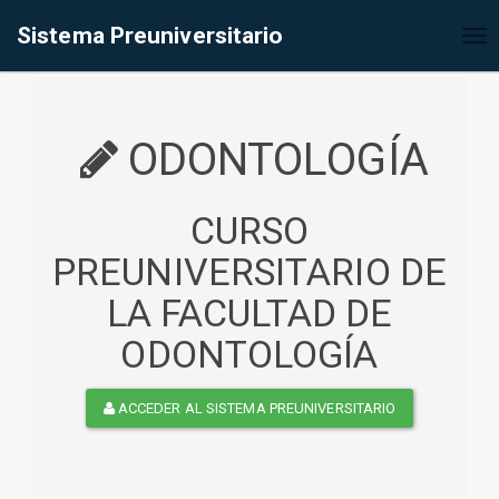
%<@page contentType="text/html" pageEncoding="UTF-8"%>
Sistema Preuniversitario
Tog
nav
ODONTOLOGÍA
CURSO
PREUNIVERSITARIO DE
LA FACULTAD DE
ODONTOLOGÍA
ACCEDER AL SISTEMA PREUNIVERSITARIO