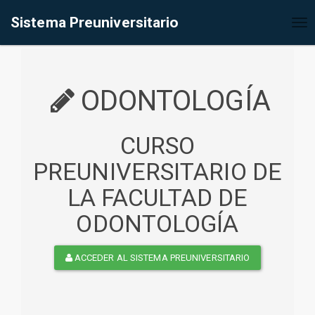
%<@page contentType="text/html" pageEncoding="UTF-8"%>
Sistema Preuniversitario
Tog
nav
ODONTOLOGÍA
CURSO
PREUNIVERSITARIO DE
LA FACULTAD DE
ODONTOLOGÍA
ACCEDER AL SISTEMA PREUNIVERSITARIO