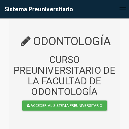
%<@page contentType="text/html" pageEncoding="UTF-8"%>
Sistema Preuniversitario
Tog
nav
ODONTOLOGÍA
CURSO
PREUNIVERSITARIO DE
LA FACULTAD DE
ODONTOLOGÍA
ACCEDER AL SISTEMA PREUNIVERSITARIO