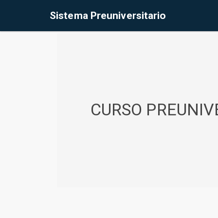
%<@page contentType="text/html" pageEncoding="UTF-8"%>
Sistema Preuniversitario
CURSO PREUNIVE