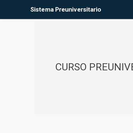
%<@page contentType="text/html" pageEncoding="UTF-8"%>
Sistema Preuniversitario
CURSO PREUNIVE