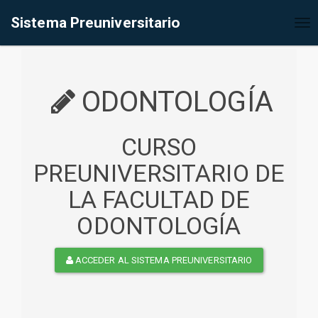
%<@page contentType="text/html" pageEncoding="UTF-8"%>
Sistema Preuniversitario
Tog
nav
ODONTOLOGÍA
CURSO
PREUNIVERSITARIO DE
LA FACULTAD DE
ODONTOLOGÍA
ACCEDER AL SISTEMA PREUNIVERSITARIO