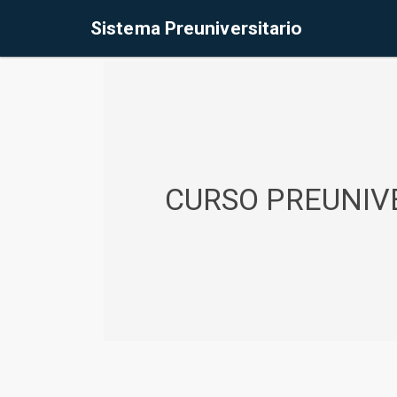
%<@page contentType="text/html" pageEncoding="UTF-8"%>
Sistema Preuniversitario
CURSO PREUNIVE