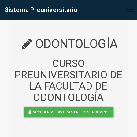
%<@page contentType="text/html" pageEncoding="UTF-8"%>
Sistema Preuniversitario
Tog
nav
ODONTOLOGÍA
CURSO
PREUNIVERSITARIO DE
LA FACULTAD DE
ODONTOLOGÍA
ACCEDER AL SISTEMA PREUNIVERSITARIO