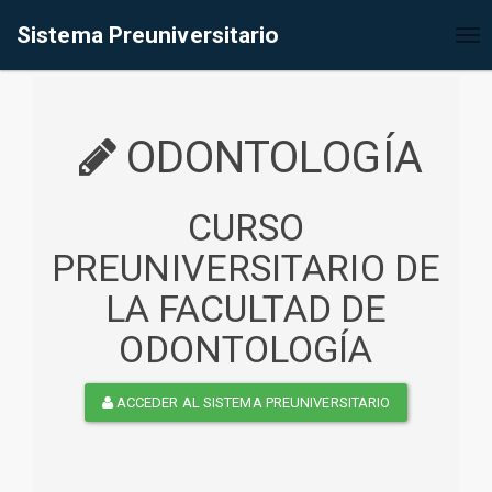
%<@page contentType="text/html" pageEncoding="UTF-8"%>
Sistema Preuniversitario
Tog
nav
ODONTOLOGÍA
CURSO
PREUNIVERSITARIO DE
LA FACULTAD DE
ODONTOLOGÍA
ACCEDER AL SISTEMA PREUNIVERSITARIO