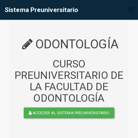
%<@page contentType="text/html" pageEncoding="UTF-8"%>
Sistema Preuniversitario
Tog
nav
ODONTOLOGÍA
CURSO
PREUNIVERSITARIO DE
LA FACULTAD DE
ODONTOLOGÍA
ACCEDER AL SISTEMA PREUNIVERSITARIO