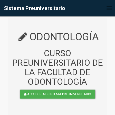
%<@page contentType="text/html" pageEncoding="UTF-8"%>
Sistema Preuniversitario
Tog
nav
ODONTOLOGÍA
CURSO
PREUNIVERSITARIO DE
LA FACULTAD DE
ODONTOLOGÍA
ACCEDER AL SISTEMA PREUNIVERSITARIO