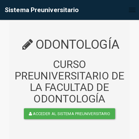
%<@page contentType="text/html" pageEncoding="UTF-8"%>
Sistema Preuniversitario
Tog
nav
ODONTOLOGÍA
CURSO
PREUNIVERSITARIO DE
LA FACULTAD DE
ODONTOLOGÍA
ACCEDER AL SISTEMA PREUNIVERSITARIO