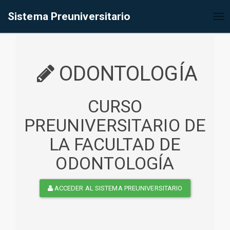
%<@page contentType="text/html" pageEncoding="UTF-8"%>
Sistema Preuniversitario
Tog
nav
ODONTOLOGÍA
CURSO
PREUNIVERSITARIO DE
LA FACULTAD DE
ODONTOLOGÍA
ACCEDER AL SISTEMA PREUNIVERSITARIO