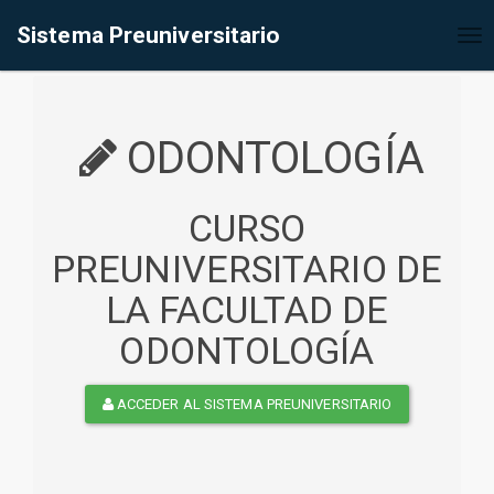
%<@page contentType="text/html" pageEncoding="UTF-8"%>
Sistema Preuniversitario
Tog
nav
ODONTOLOGÍA
CURSO
PREUNIVERSITARIO DE
LA FACULTAD DE
ODONTOLOGÍA
ACCEDER AL SISTEMA PREUNIVERSITARIO