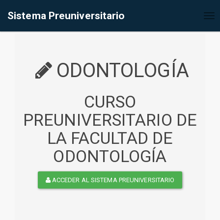
%<@page contentType="text/html" pageEncoding="UTF-8"%>
Sistema Preuniversitario
Tog
nav
ODONTOLOGÍA
CURSO
PREUNIVERSITARIO DE
LA FACULTAD DE
ODONTOLOGÍA
ACCEDER AL SISTEMA PREUNIVERSITARIO