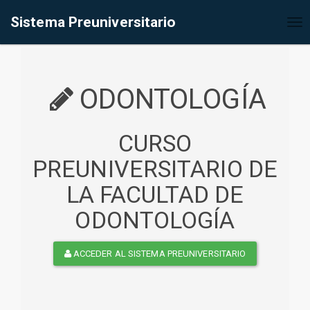
%<@page contentType="text/html" pageEncoding="UTF-8"%>
Sistema Preuniversitario
Tog
nav
ODONTOLOGÍA
CURSO
PREUNIVERSITARIO DE
LA FACULTAD DE
ODONTOLOGÍA
ACCEDER AL SISTEMA PREUNIVERSITARIO