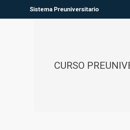
%<@page contentType="text/html" pageEncoding="UTF-8"%>
Sistema Preuniversitario
CURSO PREUNIVE