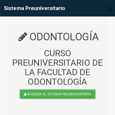
%<@page contentType="text/html" pageEncoding="UTF-8"%>
Sistema Preuniversitario
Tog
nav
ODONTOLOGÍA
CURSO
PREUNIVERSITARIO DE
LA FACULTAD DE
ODONTOLOGÍA
ACCEDER AL SISTEMA PREUNIVERSITARIO