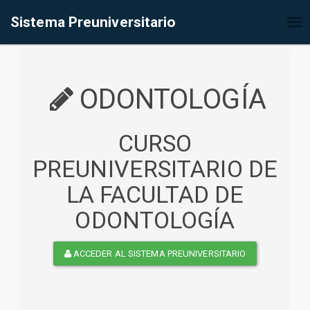
%<@page contentType="text/html" pageEncoding="UTF-8"%>
Sistema Preuniversitario
Tog
nav
ODONTOLOGÍA
CURSO
PREUNIVERSITARIO DE
LA FACULTAD DE
ODONTOLOGÍA
ACCEDER AL SISTEMA PREUNIVERSITARIO