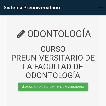
%<@page contentType="text/html" pageEncoding="UTF-8"%>
Sistema Preuniversitario
Tog
nav
ODONTOLOGÍA
CURSO
PREUNIVERSITARIO DE
LA FACULTAD DE
ODONTOLOGÍA
ACCEDER AL SISTEMA PREUNIVERSITARIO