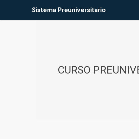
%<@page contentType="text/html" pageEncoding="UTF-8"%>
Sistema Preuniversitario
CURSO PREUNIVE