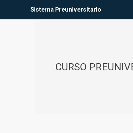
%<@page contentType="text/html" pageEncoding="UTF-8"%>
Sistema Preuniversitario
CURSO PREUNIVE