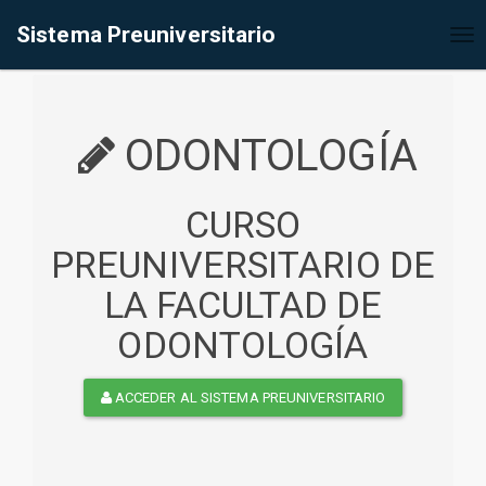
%<@page contentType="text/html" pageEncoding="UTF-8"%>
Sistema Preuniversitario
Tog
nav
ODONTOLOGÍA
CURSO
PREUNIVERSITARIO DE
LA FACULTAD DE
ODONTOLOGÍA
ACCEDER AL SISTEMA PREUNIVERSITARIO