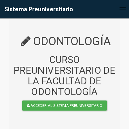
%<@page contentType="text/html" pageEncoding="UTF-8"%>
Sistema Preuniversitario
Tog
nav
ODONTOLOGÍA
CURSO
PREUNIVERSITARIO DE
LA FACULTAD DE
ODONTOLOGÍA
ACCEDER AL SISTEMA PREUNIVERSITARIO