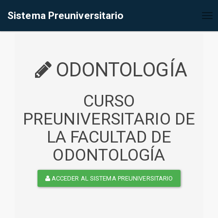
%<@page contentType="text/html" pageEncoding="UTF-8"%>
Sistema Preuniversitario
Tog
nav
ODONTOLOGÍA
CURSO
PREUNIVERSITARIO DE
LA FACULTAD DE
ODONTOLOGÍA
ACCEDER AL SISTEMA PREUNIVERSITARIO