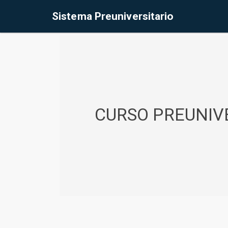
%<@page contentType="text/html" pageEncoding="UTF-8"%>
Sistema Preuniversitario
CURSO PREUNIVE