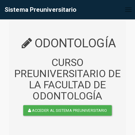
%<@page contentType="text/html" pageEncoding="UTF-8"%>
Sistema Preuniversitario
Tog
nav
ODONTOLOGÍA
CURSO
PREUNIVERSITARIO DE
LA FACULTAD DE
ODONTOLOGÍA
ACCEDER AL SISTEMA PREUNIVERSITARIO