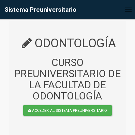
%<@page contentType="text/html" pageEncoding="UTF-8"%>
Sistema Preuniversitario
Tog
nav
ODONTOLOGÍA
CURSO
PREUNIVERSITARIO DE
LA FACULTAD DE
ODONTOLOGÍA
ACCEDER AL SISTEMA PREUNIVERSITARIO