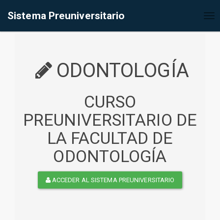
%<@page contentType="text/html" pageEncoding="UTF-8"%>
Sistema Preuniversitario
Tog
nav
ODONTOLOGÍA
CURSO
PREUNIVERSITARIO DE
LA FACULTAD DE
ODONTOLOGÍA
ACCEDER AL SISTEMA PREUNIVERSITARIO