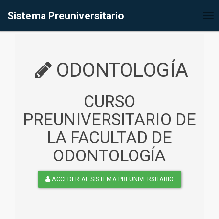
%<@page contentType="text/html" pageEncoding="UTF-8"%>
Sistema Preuniversitario
Tog
nav
ODONTOLOGÍA
CURSO
PREUNIVERSITARIO DE
LA FACULTAD DE
ODONTOLOGÍA
ACCEDER AL SISTEMA PREUNIVERSITARIO