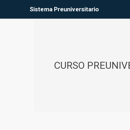
%<@page contentType="text/html" pageEncoding="UTF-8"%>
Sistema Preuniversitario
CURSO PREUNIVE