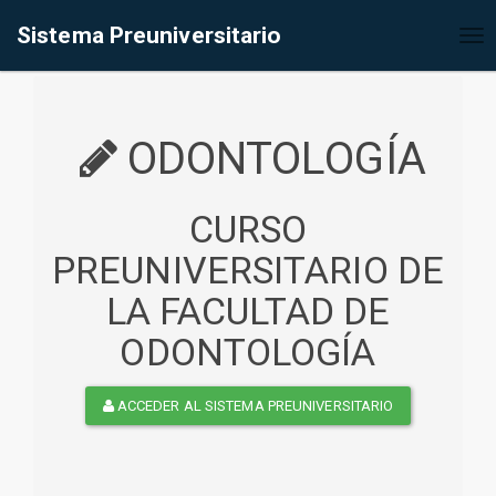
%<@page contentType="text/html" pageEncoding="UTF-8"%>
Sistema Preuniversitario
Tog
nav
ODONTOLOGÍA
CURSO
PREUNIVERSITARIO DE
LA FACULTAD DE
ODONTOLOGÍA
ACCEDER AL SISTEMA PREUNIVERSITARIO