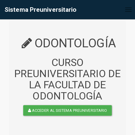
%<@page contentType="text/html" pageEncoding="UTF-8"%>
Sistema Preuniversitario
Tog
nav
ODONTOLOGÍA
CURSO
PREUNIVERSITARIO DE
LA FACULTAD DE
ODONTOLOGÍA
ACCEDER AL SISTEMA PREUNIVERSITARIO